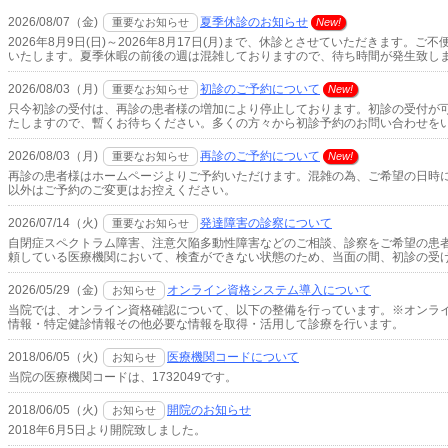
2026/08/07（金)
夏季休診のお知らせ
重要なお知らせ
New!
2026年8月9日(日)～2026年8月17日(月)まで、休診とさせていただきます
いたします。夏季休暇の前後の週は混雑しておりますので、待ち時間が発生致します
2026/08/03（月)
初診のご予約について
重要なお知らせ
New!
只今初診の受付は、再診の患者様の増加により停止しております。初診の受付が
たしますので、暫くお待ちください。多くの方々から初診予約のお問い合わせをいた
2026/08/03（月)
再診のご予約について
重要なお知らせ
New!
再診の患者様はホームページよりご予約いただけます。混雑の為、ご希望の日時
以外はご予約のご変更はお控えください。
2026/07/14（火)
発達障害の診察について
重要なお知らせ
自閉症スペクトラム障害、注意欠陥多動性障害などのご相談、診察をご希望の患
頼している医療機関において、検査ができない状態のため、当面の間、初診の受け付
2026/05/29（金)
オンライン資格システム導入について
お知らせ
当院では、オンライン資格確認について、以下の整備を行っています。※オンラ
情報・特定健診情報その他必要な情報を取得・活用して診療を行います。
2018/06/05（火)
医療機関コードについて
お知らせ
当院の医療機関コードは、1732049です。
2018/06/05（火)
開院のお知らせ
お知らせ
2018年6月5日より開院致しました。