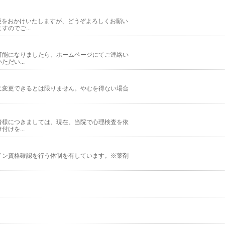
。ご不便をおかけいたしますが、どうぞよろしくお願い
のでご...
可能になりましたら、ホームページにてご連絡い
だい...
に変更できるとは限りません。やむを得ない場合
者様につきましては、現在、当院で心理検査を依
けを...
イン資格確認を行う体制を有しています。※薬剤